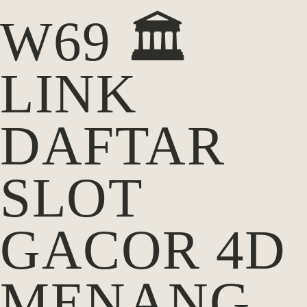
W69 🏛️
LINK
DAFTAR
SLOT
GACOR 4D
MENANG