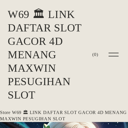
W69 🏛️ LINK
DAFTAR SLOT
GACOR 4D
MENANG
O
(
0
)
p
e
MAXWIN
n
M
e
PESUGIHAN
n
u
SLOT
Store
W69 🏛️ LINK DAFTAR SLOT GACOR 4D MENANG
MAXWIN PESUGIHAN SLOT