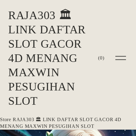
RAJA303 🏛️
LINK DAFTAR
SLOT GACOR
4D MENANG
O
(
0
)
p
e
MAXWIN
n
M
e
PESUGIHAN
n
u
SLOT
Store
RAJA303 🏛️ LINK DAFTAR SLOT GACOR 4D
MENANG MAXWIN PESUGIHAN SLOT