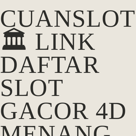
CUANSLOT
🏛️ LINK
DAFTAR
SLOT
GACOR 4D
MENANG