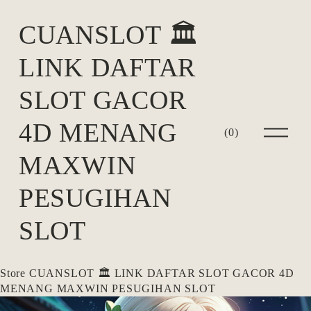
CUANSLOT 🏛️
LINK DAFTAR
SLOT GACOR
4D MENANG
O
(
0
)
p
e
MAXWIN
n
M
e
PESUGIHAN
n
u
SLOT
Store
CUANSLOT 🏛️ LINK DAFTAR SLOT GACOR 4D
MENANG MAXWIN PESUGIHAN SLOT