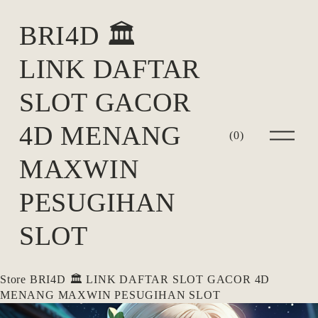
BRI4D 🏛️
LINK DAFTAR
SLOT GACOR
4D MENANG
O
(
0
)
p
e
MAXWIN
n
M
e
PESUGIHAN
n
u
SLOT
Store
BRI4D 🏛️ LINK DAFTAR SLOT GACOR 4D
MENANG MAXWIN PESUGIHAN SLOT