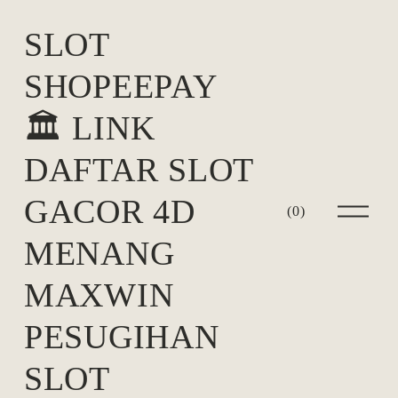
SLOT
SHOPEEPAY
🏛️ LINK
DAFTAR SLOT
GACOR 4D
O
(
0
)
p
e
MENANG
n
M
e
MAXWIN
n
u
PESUGIHAN
SLOT