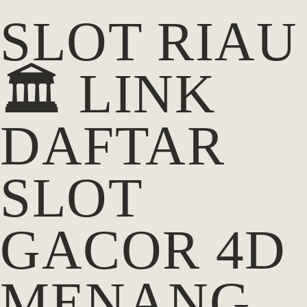
SLOT RIAU
🏛️ LINK
DAFTAR
SLOT
GACOR 4D
MENANG