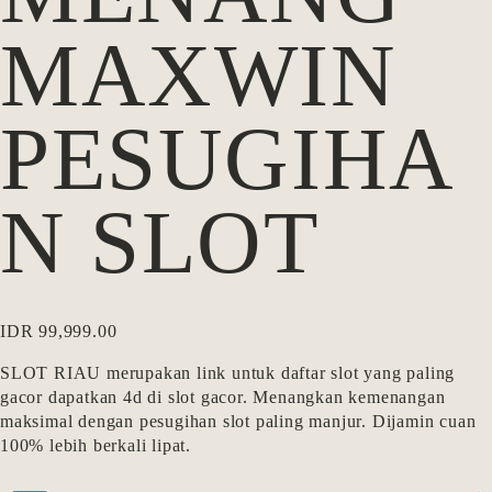
MAXWIN
PESUGIHA
N SLOT
IDR 99,999.00
SLOT RIAU merupakan link untuk daftar slot yang paling 
gacor dapatkan 4d di slot gacor. Menangkan kemenangan 
maksimal dengan pesugihan slot paling manjur. Dijamin cuan 
100% lebih berkali lipat.