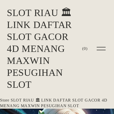
SLOT RIAU 🏛️
LINK DAFTAR
SLOT GACOR
4D MENANG
O
(
0
)
p
e
MAXWIN
n
M
e
PESUGIHAN
n
u
SLOT
Store
SLOT RIAU 🏛️ LINK DAFTAR SLOT GACOR 4D
MENANG MAXWIN PESUGIHAN SLOT