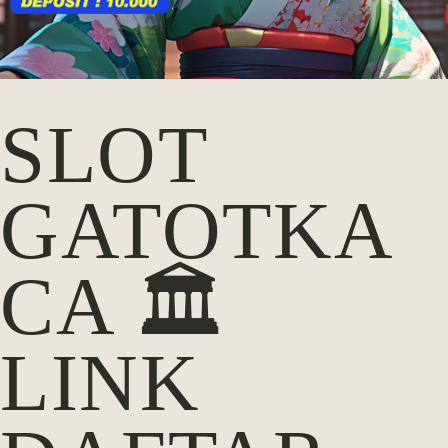
SLOT
GATOTKA
CA 🏛️
LINK