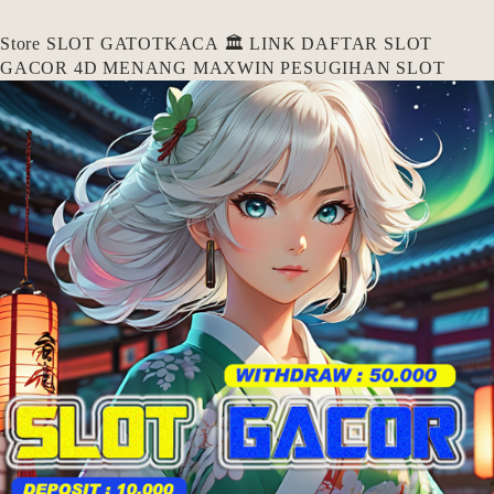
Store
SLOT GATOTKACA 🏛️ LINK DAFTAR SLOT
GACOR 4D MENANG MAXWIN PESUGIHAN SLOT