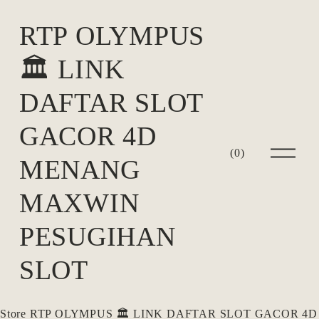
RTP OLYMPUS
🏛️ LINK
DAFTAR SLOT
GACOR 4D
O
(
0
)
p
MENANG
e
n
MAXWIN
M
e
n
PESUGIHAN
u
SLOT
Store
RTP OLYMPUS 🏛️ LINK DAFTAR SLOT GACOR 4D