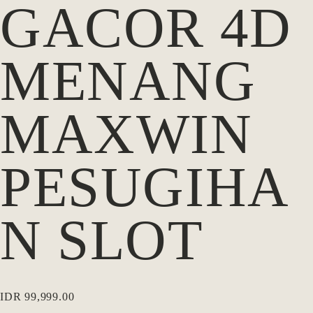
GACOR 4D
MENANG
MAXWIN
PESUGIHA
N SLOT
IDR 99,999.00