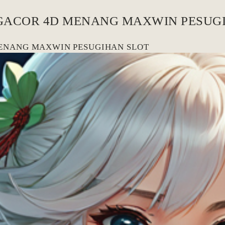
T GACOR 4D MENANG MAXWIN PESUG
 MENANG MAXWIN PESUGIHAN SLOT