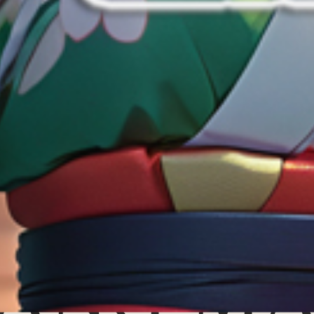
O 🏛️ L
 SLOT 
NANG M