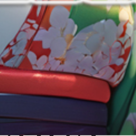
INK
GACOR
AXWIN