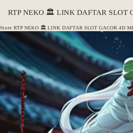
RTP NEKO 🏛️ LINK DAFTAR SLO
Store
RTP NEKO 🏛️ LINK DAFTAR SLOT GACOR 4D