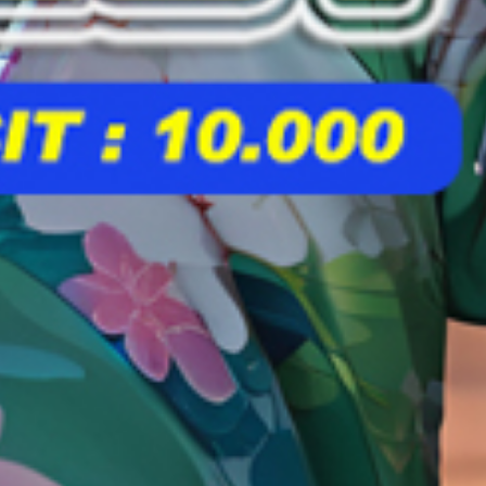
RTP MU
LINK D
GACOR