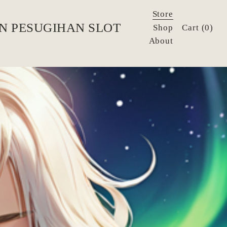
Store
N PESUGIHAN SLOT
Shop
Cart
(
0
)
About