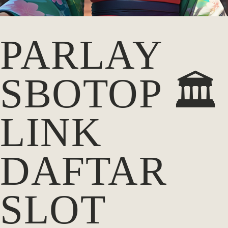
PARLAY
SBOTOP 🏛️
LINK
DAFTAR
SLOT