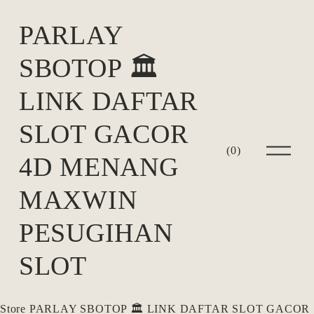
PARLAY
SBOTOP 🏛️
LINK DAFTAR
SLOT GACOR
O
(
0
)
p
4D MENANG
e
n
MAXWIN
M
e
n
PESUGIHAN
u
SLOT
Store
PARLAY SBOTOP 🏛️ LINK DAFTAR SLOT GACOR