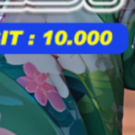
LINK M
LINK D
GACOR