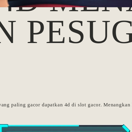
N PESU
g paling gacor dapatkan 4d di slot gacor. Menangkan 