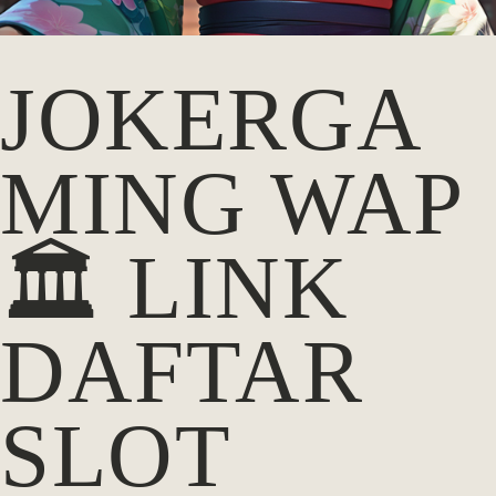
JOKERGA
MING WAP
🏛️ LINK
DAFTAR
SLOT