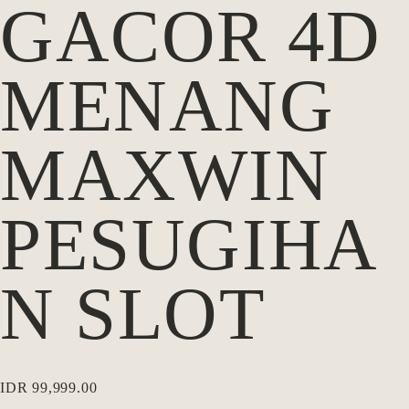
GACOR 4D
MENANG
MAXWIN
PESUGIHA
N SLOT
IDR 99,999.00