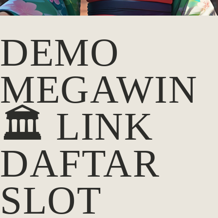
DEMO
MEGAWIN
🏛️ LINK
DAFTAR
SLOT