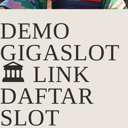
DEMO
GIGASLOT
🏛️ LINK
DAFTAR
SLOT