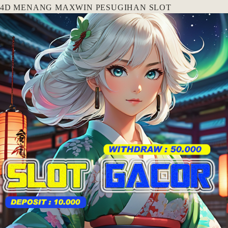
4D MENANG MAXWIN PESUGIHAN SLOT