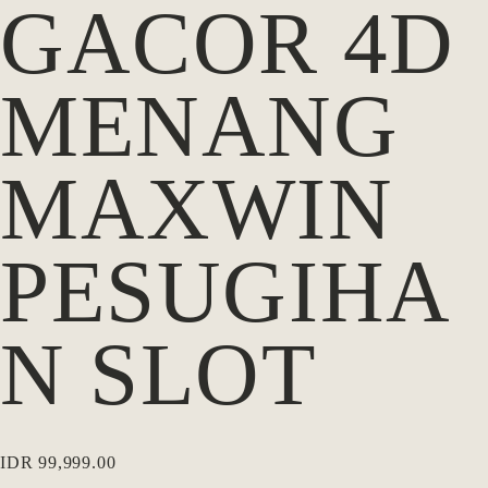
GACOR 4D
MENANG
MAXWIN
PESUGIHA
N SLOT
IDR 99,999.00