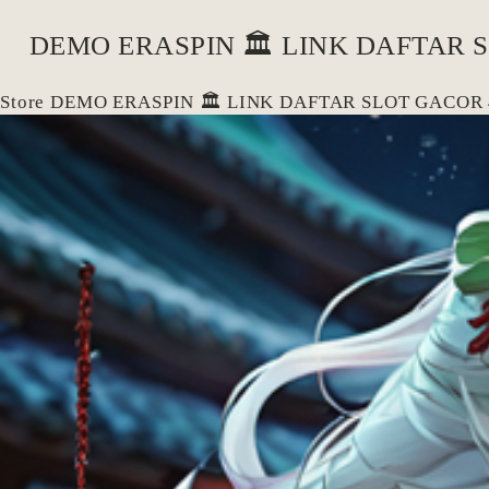
DEMO ERASPIN 🏛️ LINK DAFTAR
Store
DEMO ERASPIN 🏛️ LINK DAFTAR SLOT GACO