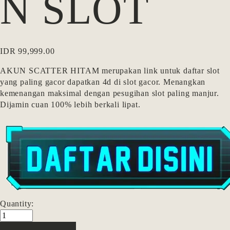
N SLOT
IDR 99,999.00
AKUN SCATTER HITAM merupakan link untuk daftar slot 
yang paling gacor dapatkan 4d di slot gacor. Menangkan 
kemenangan maksimal dengan pesugihan slot paling manjur. 
Dijamin cuan 100% lebih berkali lipat.
Quantity: