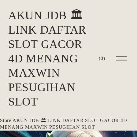
AKUN JDB 🏛️
LINK DAFTAR
SLOT GACOR
4D MENANG
O
(
0
)
p
e
MAXWIN
n
M
e
PESUGIHAN
n
u
SLOT
Store
AKUN JDB 🏛️ LINK DAFTAR SLOT GACOR 4D
MENANG MAXWIN PESUGIHAN SLOT