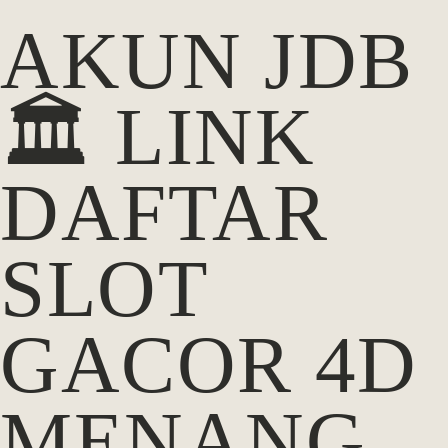
AKUN JDB
🏛️ LINK
DAFTAR
SLOT
GACOR 4D
MENANG