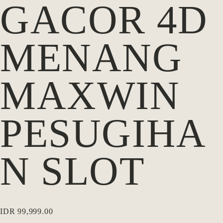
GACOR 4D
MENANG
MAXWIN
PESUGIHA
N SLOT
IDR 99,999.00