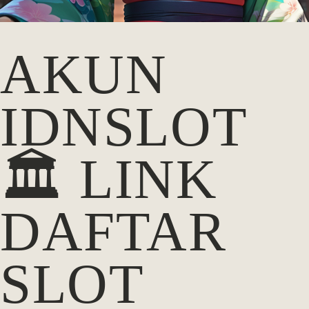
AKUN
IDNSLOT
🏛️ LINK
DAFTAR
SLOT