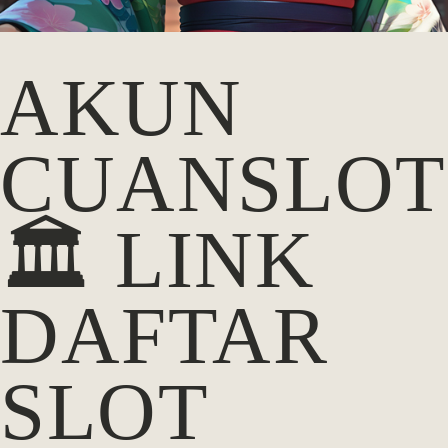
AKUN
CUANSLOT
🏛️ LINK
DAFTAR
SLOT