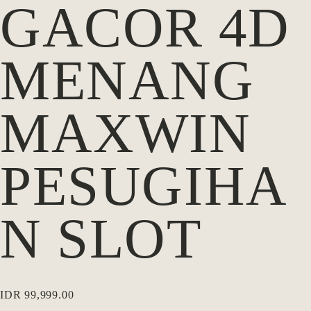
GACOR 4D
MENANG
MAXWIN
PESUGIHA
N SLOT
IDR 99,999.00