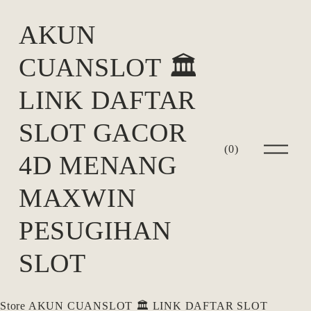
AKUN
CUANSLOT 🏛️
LINK DAFTAR
SLOT GACOR
O
(
0
)
p
4D MENANG
e
n
MAXWIN
M
e
n
PESUGIHAN
u
SLOT
Store
AKUN CUANSLOT 🏛️ LINK DAFTAR SLOT