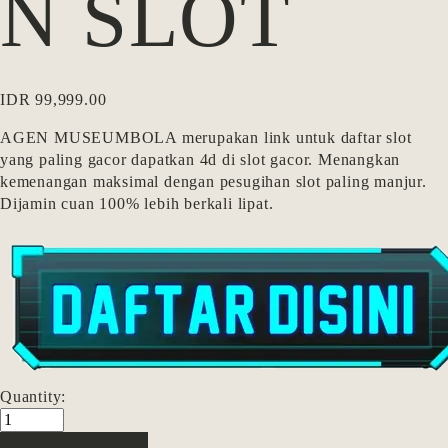
N SLOT
IDR 99,999.00
AGEN MUSEUMBOLA merupakan link untuk daftar slot 
yang paling gacor dapatkan 4d di slot gacor. Menangkan 
kemenangan maksimal dengan pesugihan slot paling manjur. 
Dijamin cuan 100% lebih berkali lipat.
Quantity: