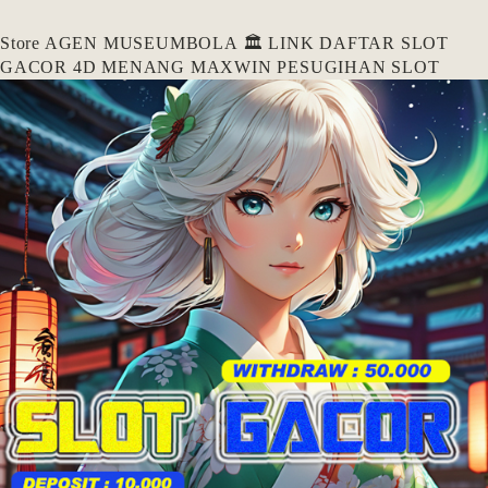
Store
AGEN MUSEUMBOLA 🏛️ LINK DAFTAR SLOT
GACOR 4D MENANG MAXWIN PESUGIHAN SLOT