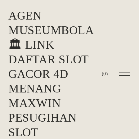
AGEN
MUSEUMBOLA
🏛️ LINK
DAFTAR SLOT
GACOR 4D
O
(
0
)
p
e
MENANG
n
M
e
MAXWIN
n
u
PESUGIHAN
SLOT