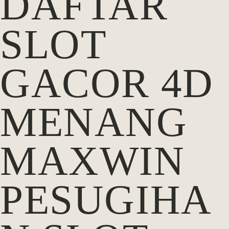
DAFTAR
SLOT
GACOR 4D
MENANG
MAXWIN
PESUGIHA